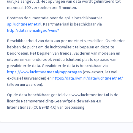
uurlijks aangevuld. Het opvragen van data wordt gelimiteerd tot
maximaal 100 verzoeken per 5 minuten.
Postman documentatie over de api is beschikbaar via
api.luchtmeetnet.nl
. Kaartmateriaal is beschikbaar via
http://data.rivm.nl/geo/wms?
Beschikbaarheid van data kan per meetnet verschillen. Overheden
hebben de plicht om de luchtkwaliteit te bepalen en deze te
beoordelen. Het bepalen van trends, valideren van modellen en
uitvoeren van onderzoek vindt uitsluitend plaats op basis van
gevalideerde data. Gevalideerde data is beschikbaar via
https://www.luchtmeetnet.nl/rapportages
(csv-export, let wel
exclusief uurwaarden) en
https://data.rivm.nl/data/luchtmeetnet/
(alleen uurwaarden).
Op de data beschikbaar gesteld via www.luchtmeetnet.nl is de
licentie Naamsvermelding-GeenAfgeleideWerken 4.0
Internationaal (CC BY-ND 4.0) van toepassing.