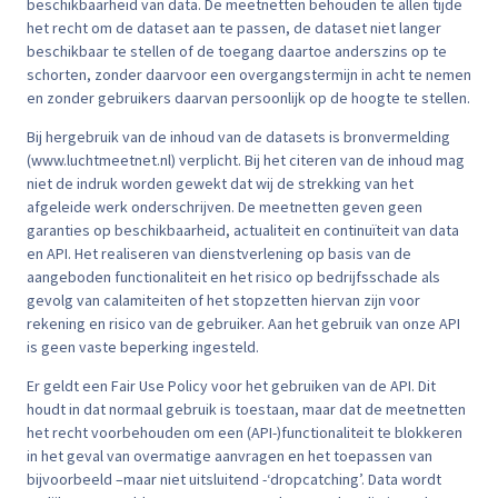
beschikbaarheid van data. De meetnetten behouden te allen tijde
het recht om de dataset aan te passen, de dataset niet langer
beschikbaar te stellen of de toegang daartoe anderszins op te
schorten, zonder daarvoor een overgangstermijn in acht te nemen
en zonder gebruikers daarvan persoonlijk op de hoogte te stellen.
Bij hergebruik van de inhoud van de datasets is bronvermelding
(www.luchtmeetnet.nl) verplicht. Bij het citeren van de inhoud mag
niet de indruk worden gewekt dat wij de strekking van het
afgeleide werk onderschrijven. De meetnetten geven geen
garanties op beschikbaarheid, actualiteit en continuïteit van data
en API. Het realiseren van dienstverlening op basis van de
aangeboden functionaliteit en het risico op bedrijfsschade als
gevolg van calamiteiten of het stopzetten hiervan zijn voor
rekening en risico van de gebruiker. Aan het gebruik van onze API
is geen vaste beperking ingesteld.
Er geldt een Fair Use Policy voor het gebruiken van de API. Dit
houdt in dat normaal gebruik is toestaan, maar dat de meetnetten
het recht voorbehouden om een (API-)functionaliteit te blokkeren
in het geval van overmatige aanvragen en het toepassen van
bijvoorbeeld –maar niet uitsluitend -‘dropcatching’. Data wordt